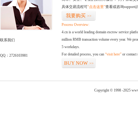
具体交易流程可
“点击这里”
查看或咨询support@
我要购买
>>
Process Overview:
4.cn is a world leading domain escrow service plat
million RMB transaction volume every year. We promi
联系我们
5 workdays.
For detailed process, you can
“visit here”
or contact
QQ：2726103981
BUY NOW
>>
Copyright © 1998 -2025 www.