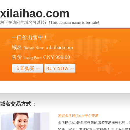
xilaihao.com
您正在访问的域名可以转让!This domain name is for sale!
一口价出售中！
域名
xilaihao.com
Domain Name:
售价
CNY 999.00
Listing Price:
立即购买
BUY NOW
>>
>>
域名交易方式：
通过金名网(4.cn) 中介交易
金名网(4.cn)是全球领先的域名交易服务机
简单、安全、专业的第三方服务！ 为了保证交